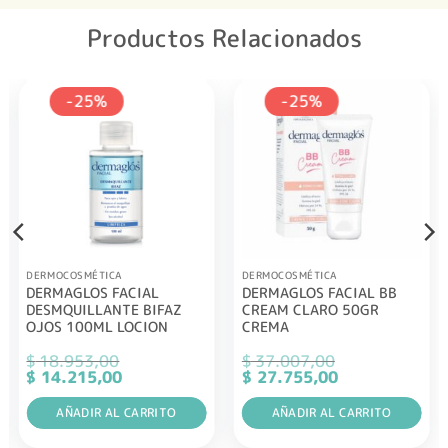
Productos Relacionados
-25%
-25%
DERMOCOSMÉTICA
DERMOCOSMÉTICA
DERMAGLOS FACIAL
DERMAGLOS FACIAL BB
DESMQUILLANTE BIFAZ
CREAM CLARO 50GR
OJOS 100ML LOCION
CREMA
$
18.953,00
$
37.007,00
El
El
El
El
$
14.215,00
$
27.755,00
precio
precio
precio
precio
original
actual
original
actual
era:
AÑADIR AL CARRITO
es:
era:
AÑADIR AL CARRITO
es:
$ 18.953,00.
$ 14.215,00.
$ 37.007,00.
$ 27.755,00.